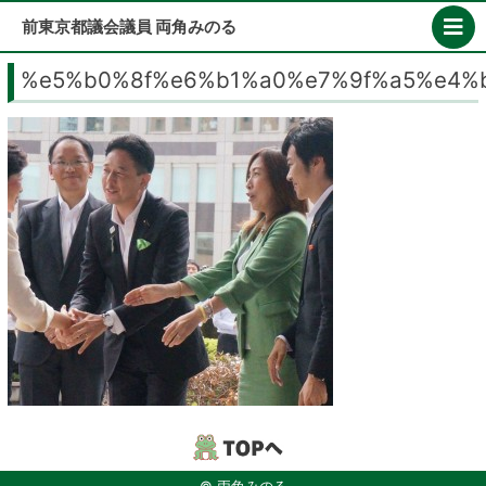
Skip
前東京都議会議員 両角みのる
to
content
%e5%b0%8f%e6%b1%a0%e7%9f%a5%e4%