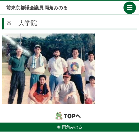
Skip
前東京都議会議員 両角みのる
to
content
８ 大学院
© 両角みのる