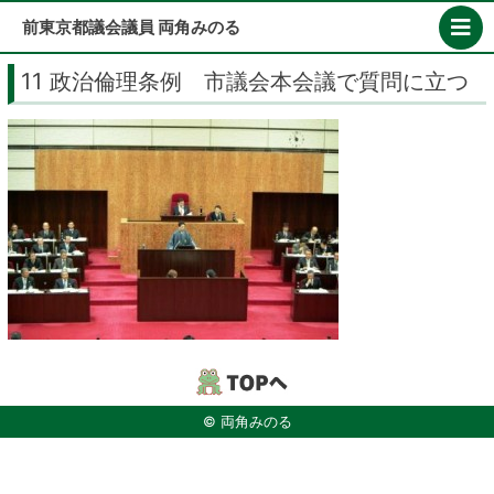
Skip
前東京都議会議員 両角みのる
to
content
11 政治倫理条例 市議会本会議で質問に立つ
© 両角みのる