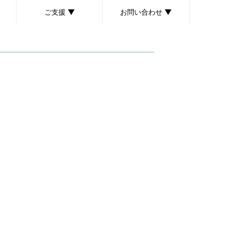
ご支援 ▼
お問い合わせ ▼
ボランティア募集
個人献金のお願い
後援会のご案内
取材・講演依頼について
お問い合わせ・ご意見