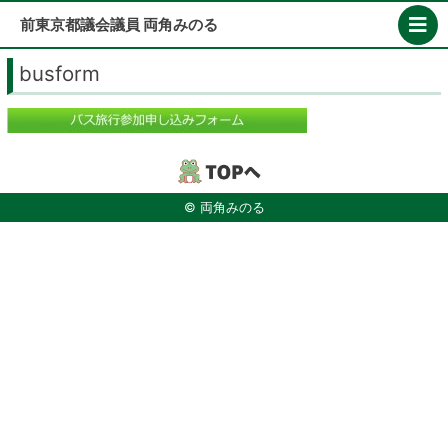
Skip
前東京都議会議員 両角みのる
to
content
busform
© 両角みのる