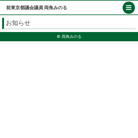
Skip
前東京都議会議員 両角みのる
to
content
お知らせ
© 両角みのる