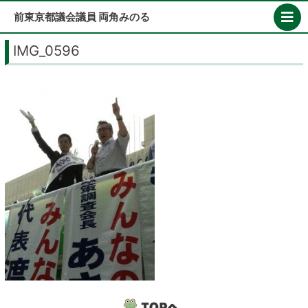
Skip
前東京都議会議員 両角みのる
to
content
IMG_0596