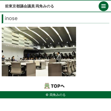
Skip
前東京都議会議員 両角みのる
to
content
inose
© 両角みのる