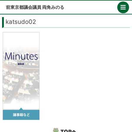
Skip
前東京都議会議員 両角みのる
to
content
katsudo02