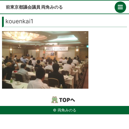
Skip
前東京都議会議員 両角みのる
to
content
kouenkai1
© 両角みのる