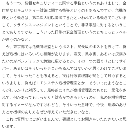
もう一つ、情報セキュリティーに関する事務というのもありまして、全
庁的なセキュリティー対策に関する指導というのもあるんですが、危機管
理という概念は、第二次大戦以降出てきたといわれている概念でございま
して、クライシスマネジメントということで、非常事態に対するというこ
とでありますから、こういった日常の安全管理というのとちょっとレベル
が違うのかなと。
今、東京都では危機管理監というポスト、局長級のポストを設けて、例
えば危機にはいろいろな種類があります。震災、風水害、あるいは疫病み
たいのがパンデミックで急激に広がるとか、その一つの固まりとしてサイ
バー、あるいはそういったテロがあるんではないかと思うわけでございま
して、そういったことを考えると、実は行政管理部が局として対応すると
いうよりも、例えばＩＴシステム危機管理室とか、そういったようなとこ
ろがしっかりと対応して、最終的にそれが危機管理監のもとに一元化をさ
れて、何かあってもしっかりと対応ができるというのが、私の危機管理に
対するイメージなんですけれども、そういった意味で、今後、組織のあり
方とか機構のあり方をぜひ考えていただきたいなと。
これは質問ではございませんで、要望としてお聞きをいただきたいと思
います。