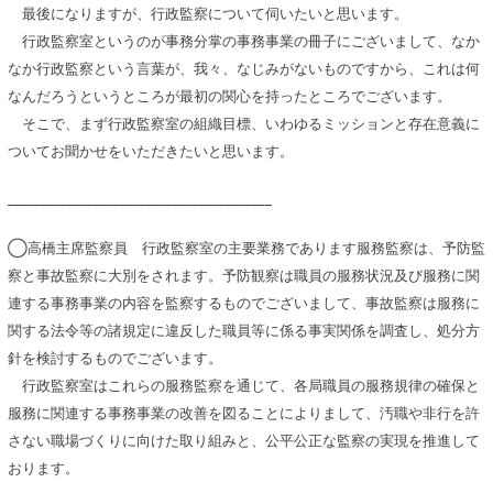
最後になりますが、行政監察について伺いたいと思います。
行政監察室というのが事務分掌の事務事業の冊子にございまして、なか
なか行政監察という言葉が、我々、なじみがないものですから、これは何
なんだろうというところが最初の関心を持ったところでございます。
そこで、まず行政監察室の組織目標、いわゆるミッションと存在意義に
ついてお聞かせをいただきたいと思います。
________________________________________
◯高橋主席監察員 行政監察室の主要業務であります服務監察は、予防監
察と事故監察に大別をされます。予防観察は職員の服務状況及び服務に関
連する事務事業の内容を監察するものでございまして、事故監察は服務に
関する法令等の諸規定に違反した職員等に係る事実関係を調査し、処分方
針を検討するものでございます。
行政監察室はこれらの服務監察を通じて、各局職員の服務規律の確保と
服務に関連する事務事業の改善を図ることによりまして、汚職や非行を許
さない職場づくりに向けた取り組みと、公平公正な監察の実現を推進して
おります。