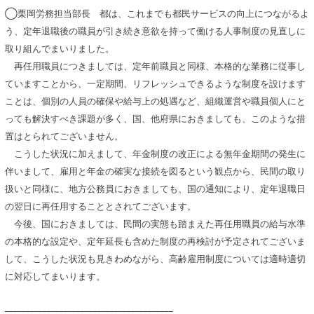
◯栗岡労務担当部長 都は、これまでも都民サービスの向上につながるよ
う、定年退職後の職員が引き続き意欲を持って働ける人事制度の見直しに
取り組んでまいりました。
再任用職員につきましては、定年前職員と同様、本格的な業務に従事し
ていますことから、一定期間、リフレッシュできるような制度を設けます
ことは、個別の人員の確保や給与上の処遇など、組織運営や職員個人にと
っても解決すべき課題が多く、国、他府県におきましても、このような措
置はとられてございません。
こうした状況に加えまして、年金制度の改正による無年金期間の発生に
伴いまして、雇用と年金の確実な接続を図るという観点から、民間の取り
扱いと同様に、地方公務員におきましても、国の通知により、定年退職日
の翌日に再任用することとされてございます。
今後、国におきましては、民間の実態も踏まえた再任用職員の給与水準
の本格的な設定や、定年延長も含めた制度の再検討が予定されてございま
して、こうした状況も見きわめながら、高齢雇用制度については適時適切
に対応してまいります。
________________________________________