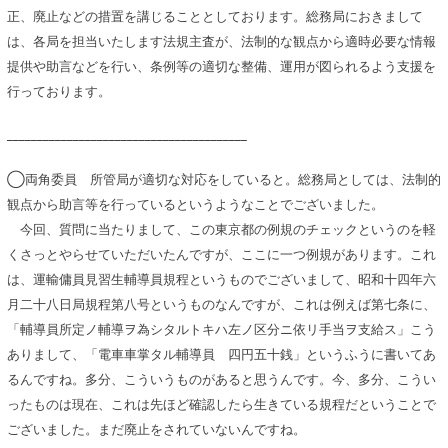
正、廃止などの措置を講じることとしております。総務局におきまして
は、各局を担当いたします法規主査が、法制的な観点から適時必要な情報
提供や助言などを行い、条例等の適切な整備、運用が図られるよう支援を
行っております。
________________________________________
◯両角委員 所管局が適切な対応をしていると。総務局としては、法制的
観点から助言等を行っているというようなことでございました。
今回、質問に当たりまして、この東京都の例規のチェックというのを軽
くさっとやらせていただいたんですが、ここに一つ例規があります。これ
は、運輸傭員見習生輔導員規程というものでございまして、昭和十四年六
月二十八日局規程第八号というものなんですが、これは例えば第七条に、
「輔導員所定ノ輔導ヲ為シタルトキハ左ノ区分ニ依リ手当ヲ支給ス」こう
ありまして、「電車車掌タル輔導員 四円五十銭」というふうに書いてあ
るんですね。多分、こういうものがあると思うんです。今、多分、こうい
ったものは現在、これは先ほど確認したら生きている規程だということで
ございました。まだ廃止をされていないんですね。