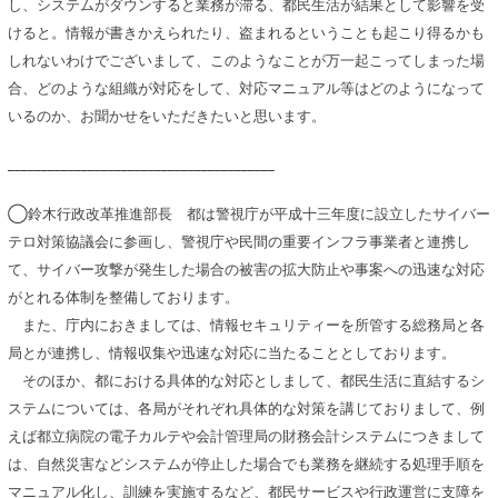
し、システムがダウンすると業務が滞る、都民生活が結果として影響を受
けると。情報が書きかえられたり、盗まれるということも起こり得るかも
しれないわけでございまして、このようなことが万一起こってしまった場
合、どのような組織が対応をして、対応マニュアル等はどのようになって
いるのか、お聞かせをいただきたいと思います。
________________________________________
◯鈴木行政改革推進部長 都は警視庁が平成十三年度に設立したサイバー
テロ対策協議会に参画し、警視庁や民間の重要インフラ事業者と連携し
て、サイバー攻撃が発生した場合の被害の拡大防止や事案への迅速な対応
がとれる体制を整備しております。
また、庁内におきましては、情報セキュリティーを所管する総務局と各
局とが連携し、情報収集や迅速な対応に当たることとしております。
そのほか、都における具体的な対応としまして、都民生活に直結するシ
ステムについては、各局がそれぞれ具体的な対策を講じておりまして、例
えば都立病院の電子カルテや会計管理局の財務会計システムにつきまして
は、自然災害などシステムが停止した場合でも業務を継続する処理手順を
マニュアル化し、訓練を実施するなど、都民サービスや行政運営に支障を