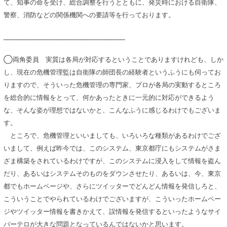
て、知事の命を受け、総合調整を行うとともに、発災時における自衛隊、
警察、消防などの関係機関への要請等を行っております。
________________________________________
◯両角委員 実質は各局が対応するということでありますけれども、しか
し、現在の危機管理監は自衛隊の師団長の経験者というふうにも伺ってお
りますので、そういった危機管理の専門家、プロが各局の実動するところ
を総合的に情報をとって、何かあったときに一元的に対応ができるよう
な、そんな姿が理想ではないかと、こんなふうに感じるわけでもございま
す。
ところで、危機管理といいましても、いろいろな種類があるわけでござ
いまして、例えば昨今では、このシステム、東京都庁にもシステムがさま
ざま構築をされているわけですが、このシステムに浸入をして情報を盗ん
だり、あるいはシステムそのものをダウンさせたり、あるいは、今、東京
都でもホームページや、さらにツイッターでどんどん情報を発信しろと、
こういうことでやられているわけでございますが、こういったホームペー
ジやツイッター情報を書きかえて、誤情報を発信するといったようなサイ
バーテロが大きな問題となっているんではないかと思います。