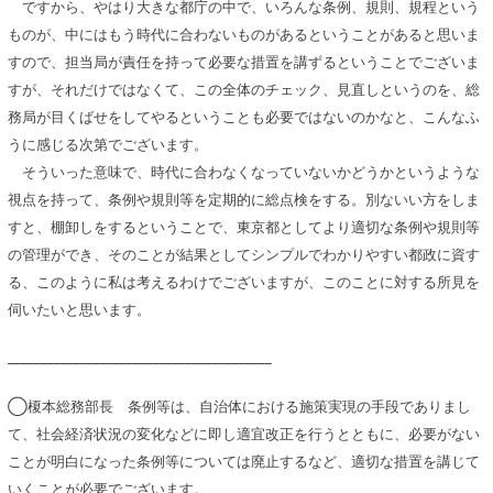
ですから、やはり大きな都庁の中で、いろんな条例、規則、規程という
ものが、中にはもう時代に合わないものがあるということがあると思いま
すので、担当局が責任を持って必要な措置を講ずるということでございま
すが、それだけではなくて、この全体のチェック、見直しというのを、総
務局が目くばせをしてやるということも必要ではないのかなと、こんなふ
うに感じる次第でございます。
そういった意味で、時代に合わなくなっていないかどうかというような
視点を持って、条例や規則等を定期的に総点検をする。別ないい方をしま
すと、棚卸しをするということで、東京都としてより適切な条例や規則等
の管理ができ、そのことが結果としてシンプルでわかりやすい都政に資す
る、このように私は考えるわけでございますが、このことに対する所見を
伺いたいと思います。
________________________________________
◯榎本総務部長 条例等は、自治体における施策実現の手段でありまし
て、社会経済状況の変化などに即し適宜改正を行うとともに、必要がない
ことが明白になった条例等については廃止するなど、適切な措置を講じて
いくことが必要でございます。