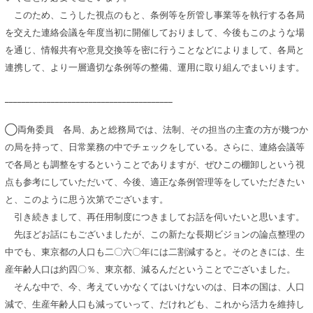
このため、こうした視点のもと、条例等を所管し事業等を執行する各局
を交えた連絡会議を年度当初に開催しておりまして、今後もこのような場
を通じ、情報共有や意見交換等を密に行うことなどによりまして、各局と
連携して、より一層適切な条例等の整備、運用に取り組んでまいります。
________________________________________
◯両角委員 各局、あと総務局では、法制、その担当の主査の方が幾つか
の局を持って、日常業務の中でチェックをしている。さらに、連絡会議等
で各局とも調整をするということでありますが、ぜひこの棚卸しという視
点も参考にしていただいて、今後、適正な条例管理等をしていただきたい
と、このように思う次第でございます。
引き続きまして、再任用制度につきましてお話を伺いたいと思います。
先ほどお話にもございましたが、この新たな長期ビジョンの論点整理の
中でも、東京都の人口も二〇六〇年には二割減すると。そのときには、生
産年齢人口は約四〇％、東京都、減るんだということでございました。
そんな中で、今、考えていかなくてはいけないのは、日本の国は、人口
減で、生産年齢人口も減っていって、だけれども、これから活力を維持し