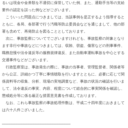
るいは現金や金券類を不適切に保管していた例、また、通勤手当等の支給
要件の認定を誤った例などがございます。
こういった問題点につきましては、当該事例を是正するよう指導すると
ともに、各局、各部署で行う汚職等防止委員会などを通じまして、他の部
署も含めて、再発防止を図ることとしております。
次に、事故監察についてでございますけれども、事故監察の対象となり
ます非行や事故などにつきましては、収賄、窃盗、傷害などの刑事事件、
職務怠慢や法令違反等の服務規律違反、また自動車運転事故を中心とする
交通事件などがございます。
行政監察室は、事故発生の際に、事故の当事者、管理監督者、関係者等
から公正、詳細かつ丁寧に事情聴取を行いますとともに、必要に応じて関
係資料等の収集、分析、現場の実地調査など、事故の状況の確認を行いま
して、法令違反の事実、内容、程度について総合的に事実関係を確認し、
懲戒処分等に係る厳正な措置意見書を作成しております。
なお、これら事故監察の事故処理件数は、平成二十四年度におきまして
は六十八件ございました。
________________________________________