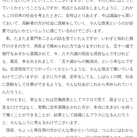
ろしくないだろうということでございますが、じゃ、そのためにはどうし
ていくかということなんですが、先ほどもお話をしましたように、これか
らこの日本の社会を考えたときに、女性はとりあえず、今は議論から置い
ておいて、高齢者の方が社会に貢献をしていく、そんな政策というのが必
要ではないかというふうに感じているわけでございます。
私、たまたま童門冬二さんの話を見ていたんですが、いわずと知れた都
庁のＯＢの方で、局長まで務められた方でありますけれども、五十一歳で
都庁をみずから退職されて、今、八十六歳の現在も現役なんですけれど
も、最近、本を出されまして、「五十歳からの勉強法」という本なんです
ね。生涯現役でどうやっていくかというような、そんな視点で書いている
わけでございますが、まさに六十歳、定年をしても、しばらくの間、社会
に貢献をして仕事ができるような、そんな社会がこれから求められていく
んだろうと。
そのときに、単なるこれは労働政策としてマクロで見て、固まりとして
見るだけではなく、実際に定年退職をされた方が、本当に生きがいを持っ
て働くことができることが、結果として組織にもプラスになるんだろう
と、そんなふうに考えるわけでございます。
現状、ちょっと再任用の方がどんな形かというのは、つぶさにはわから