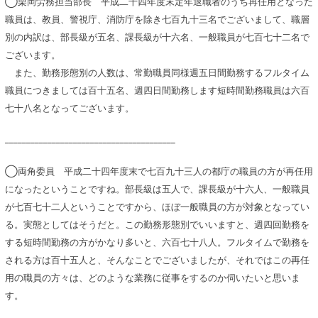
◯栗岡労務担当部長 平成二十四年度末定年退職者のうち再任用となった
職員は、教員、警視庁、消防庁を除き七百九十三名でございまして、職層
別の内訳は、部長級が五名、課長級が十六名、一般職員が七百七十二名で
ございます。
また、勤務形態別の人数は、常勤職員同様週五日間勤務するフルタイム
職員につきましては百十五名、週四日間勤務します短時間勤務職員は六百
七十八名となってございます。
________________________________________
◯両角委員 平成二十四年度末で七百九十三人の都庁の職員の方が再任用
になったということですね。部長級は五人で、課長級が十六人、一般職員
が七百七十二人ということですから、ほぼ一般職員の方が対象となってい
る。実態としてはそうだと。この勤務形態別でいいますと、週四回勤務を
する短時間勤務の方がかなり多いと、六百七十八人。フルタイムで勤務を
される方は百十五人と、そんなことでございましたが、それではこの再任
用の職員の方々は、どのような業務に従事をするのか伺いたいと思いま
す。