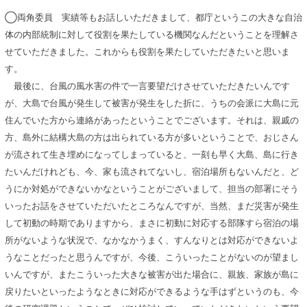
◯両角委員 実績等もお話しいただきまして、都庁というこの大きな自治
体の内部統制に対して役割を果たしている機関なんだということを理解さ
せていただきました。これからも役割を果たしていただきたいと思いま
す。
最後に、台風の風水害の件で一言要望だけさせていただきたいんです
が、大島で台風が発生して被害が発生をした折に、うちの会派に大島に元
住んでいた方から連絡があったということでございます。それは、親戚の
方、島外に結構大島の方は出られている方が多いということで、おじさん
が流されて生き埋めになってしまっていると、一刻も早く大島、島に行き
たいんだけれども、今、家も流されてないし、宿泊場所もないんだと、ど
うにか対処ができないかなということがございまして、担当の部署にそう
いったお話をさせていただいたところなんですが、当然、まだ災害が発生
して初動の時期でありますから、まさに初動に対応する部隊すら宿泊の場
所がないような状況で、なかなかうまく、すんなりとは対応ができないよ
うなことだったと思うんですが、今後、こういったことがないのが望まし
いんですが、またこういった大きな被害が出た場合に、親族、家族が島に
戻りたいといったようなときに対応ができるような手はずというのも、今