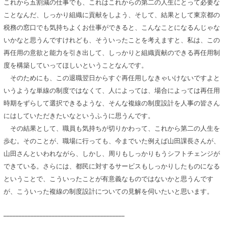
これから五割減の仕事でも、これはこれからの第二の人生にとって必要な
ことなんだ、しっかり組織に貢献をしよう、そして、結果として東京都の
税務の窓口でも気持ちよくお仕事ができると、こんなことになるんじゃな
いかなと思うんですけれども、そういったことを考えますと、私は、この
再任用の意欲と能力を引き出して、しっかりと組織貢献のできる再任用制
度を構築していってほしいということなんです。
そのためにも、この退職翌日からすぐ再任用しなきゃいけないですよと
いうような単線の制度ではなくて、人によっては、場合によっては再任用
時期をずらして選択できるような、そんな複線の制度設計を人事の皆さん
にはしていただきたいなというふうに思うんです。
その結果として、職員も気持ちが切りかわって、これから第二の人生を
歩む。そのことが、職場に行っても、今までいた例えば山田課長さんが、
山田さんといわれながら、しかし、周りもしっかりもうシフトチェンジが
できている。さらには、都民に対するサービスもしっかりしたものになる
ということで、こういったことが有意義なものではないかと思うんです
が、こういった複線の制度設計についての見解を伺いたいと思います。
________________________________________