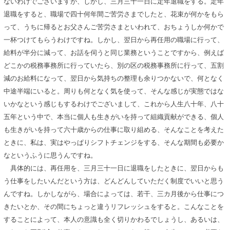
ないわけでございますが、しかし、三月三十一日に定年退職をする。定年
退職をすると、職場で四十何年間ご苦労さまでしたと、花束が何かをもら
って、うちに帰るとお父さんご苦労さまといわれて、おちょうしか何かで
一杯つけてもらうわけですね。しかし、翌日から再任用の職場に行って、
給料が半分に減って、お話を伺うと同じ業務ということですから、例えば
どこかの税務事務所に行っていたら、別の区の税務事務所に行って、五割
減のお給料になって、翌日から気持ちの整理も余りつかないで、何となく
中途半端にいると。周りも何となく気を使って、そんな感じが実態ではな
いかなという感じもするわけでございまして、これから人生八十年、八十
五年という中で、本当に個人も生きがいを持って組織貢献ができる、個人
も生きがいを持って六十歳からの仕事に取り組める、そんなことを考えた
ときに、私は、実はやっぱりシフトチェンジをする、そんな期間も必要か
なというふうに思うんですね。
具体的には、再任用を、三月三十一日に退職をしたときに、翌日からも
う仕事をしたいんだという方は、どんどんしていただく制度でいいと思う
んですね。しかしながら、場合によっては、若干、三カ月後から仕事につ
きたいとか、その間にちょっと違うリフレッシュをすると。こんなことを
することによって、本人の意識も全く切りかわるでしょうし、あるいは、