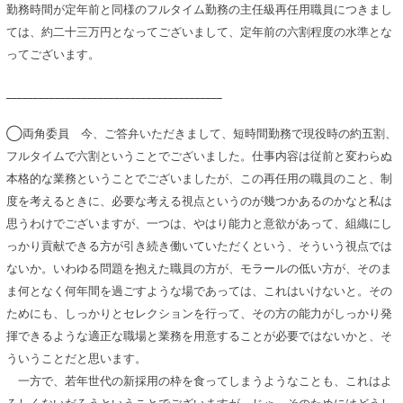
勤務時間が定年前と同様のフルタイム勤務の主任級再任用職員につきまし
ては、約二十三万円となってございまして、定年前の六割程度の水準とな
ってございます。
________________________________________
◯両角委員 今、ご答弁いただきまして、短時間勤務で現役時の約五割、
フルタイムで六割ということでございました。仕事内容は従前と変わらぬ
本格的な業務ということでございましたが、この再任用の職員のこと、制
度を考えるときに、必要な考える視点というのが幾つかあるのかなと私は
思うわけでございますが、一つは、やはり能力と意欲があって、組織にし
っかり貢献できる方が引き続き働いていただくという、そういう視点では
ないか。いわゆる問題を抱えた職員の方が、モラールの低い方が、そのま
ま何となく何年間を過ごすような場であっては、これはいけないと。その
ためにも、しっかりとセレクションを行って、その方の能力がしっかり発
揮できるような適正な職場と業務を用意することが必要ではないかと、そ
ういうことだと思います。
一方で、若年世代の新採用の枠を食ってしまうようなことも、これはよ