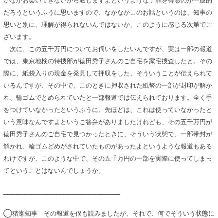
かなかお会いできないから渡しますよというような了解を得るのが一般的
だろうというふうに思いますので、なかなかこのお話というのは、知事の
思いと別に、理解が得られないんではないか、このように感じる次第でご
ざいます。
次に、この五千万円についてお伺いをしたいんですが、実は一部の報道
では、東京地検の特捜部が徳田秀子さんのご自宅を家宅捜査したと。その
際に、紙袋入りの現金を発見して押収をした、そういうことが伝えられて
いるんですが、その中で、このときに押収された紙幣の一部が封印が解か
れ、輪ゴムでとめられていたと一部報道では伝えられております。全く手
をつけていなかったというふうに、先ほどは、これは使っていなかったと
いう意味なんですよというご答弁がありましたけれども、その五千万円が
徳田秀子さんのご自宅で見つかったときに、そういう状態で、一部帯封が
解かれ、輪ゴムどめがされていたものがあったよというような報道もある
わけですが、このような中で、その五千万円の一部を実際に使ってしまっ
てということはないんでしょうか。
________________________________________
◯猪瀬知事 その報道を僕も読みましたが、それで、何でそういう状態に