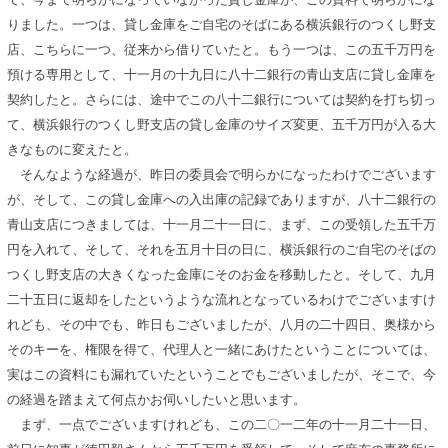
りました。一つは、貸し金庫をご自宅のそばにある横浜銀行のつくし野支
店、こちらに一つ、従来から借りていたと。もう一つは、この五千万円を
預ける専用として、十一月の十九日に八十二銀行の青山支店に貸し金庫を
契約したと。さらには、途中でこの八十二銀行については契約を打ち切っ
て、横浜銀行のつくし野支店の貸し金庫のサイズ変更、五千万円が入る大
きなものに変えたと。
そんなような経過が、昨日の委員会で明らかになったわけでございます
が、そして、この貸し金庫への入出庫の記録でありますが、八十二銀行の
青山支店につきましては、十一月二十一日に、まず、この受領した五千万
円を入れて、そして、それを五月十日の日に、横浜銀行のご自宅のそばの
つくし野支店の大きくなった金庫にそのお金を移動したと。そして、九月
二十五日に返却をしたというような流れとなっているわけでございますけ
れども、その中でも、昨日もございましたが、八月の二十四日、奥様から
そのキーを、権限を得て、代理人と一緒にあけたということについては、
実はこの資料にも漏れていたということでもございましたが、そこで、今
の経過を踏まえて何点かお伺いしたいと思います。
まず、一点でございますけれども、この二〇一二年の十一月二十一日、