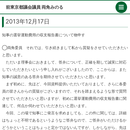
Skip
前東京都議会議員 両角みのる
to
content
2013年12月17日
知事の選挙運動費用の収支報告書について物申す
◯両角委員 それでは、引き続きまして私から質疑をさせていただきたい
と思います。
ただいま理事会におきまして、答弁について、正確を期して誠実に対応
していただきたいという申し入れがございましたので、ここからは、また
知事の誠意のある答弁を期待させていただきたいと思います。
まず初めに、先ほど、今回資料提供いただいておりまして、さらに各委
員の皆さんからの質疑がございますので、それを踏まえるような形で質問
させていただきたいと思いますが、初めに選挙運動費用の収支報告書に関
連して、何点か伺わせていただきたいと思います。
今回、この場で知事にご発言を求めましても、この件に関しては、詳細
はちょっと不明であるというようなご答弁なので、ご答弁がいただけるか
どうかということはちょっと定かではないんですが、しかしながら、先ほ