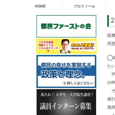
Skip
HOME
プロフィール
to
content
総
同
◯
た
平
の
そ
移
負