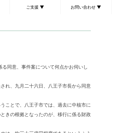
ご支援 ▼
お問い合わせ ▼
ボランティア募集
個人献金のお願い
後援会のご案内
取材・講演依頼について
お問い合わせ・ご意見
係る同意、事件案について何点かお伺いし
され、九月二十六日、八王子市長から同意
うことで、八王子市では、過去に中核市に
のときの根拠となったのが、移行に係る財政