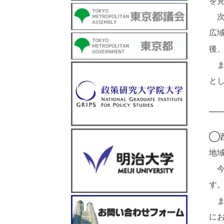
を
次
広
後
ま
と
____
◯
地
今
す
ま
に