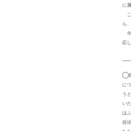
に
こ
ら
今
応
____
◯
に
う
い
は
自