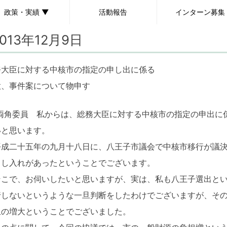
政策・実績 ▼
活動報告
インターン募集
2013年12月9日
政策
実績
務大臣に対する中核市の指定の申し出に係る
意、事件案について物申す
両角委員 私からは、総務大臣に対する中核市の指定の申出に
いと思います。
成二十五年の九月十八日に、八王子市議会で中核市移行が議決
申し入れがあったということでございます。
こで、お伺いしたいと思いますが、実は、私も八王子選出とい
行しないというような一旦判断をしたわけでございますが、そ
担の増大ということでございました。