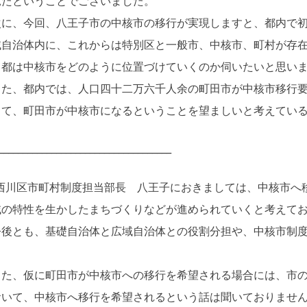
見たということでございました。
に、今回、八王子市の中核市の移行が実現しますと、都内で初
域自治体内に、これからは特別区と一般市、中核市、町村が存
、都は中核市をどのように位置づけていくのか伺いたいと思い
た、都内では、人口四十二万六千人余の町田市が中核市移行要
して、町田市が中核市になるということを望ましいと考えてい
____________________________________
西川区市町村制度担当部長 八王子におきましては、中核市へ
域の特性を生かしたまちづくりなどが進められていくと考えて
後とも、基礎自治体と広域自治体との役割分担や、中核市制度
。
た、仮に町田市が中核市への移行を希望される場合には、市の
おいて、中核市へ移行を希望されるという話は聞いておりませ