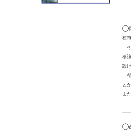
____
◯
核
そ
移
設
都
と
ま
____
◯