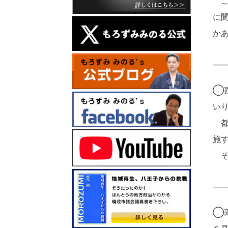
こ
に
か
____
◯
い
都
施
そ
____
◯