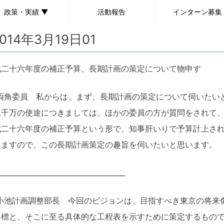
政策・実績 ▼
活動報告
インターン募集
2014年3月19日01
政策
実績
成二十六年度の補正予算、長期計画の策定について物申す
両角委員 私からは、まず、長期計画の策定について伺いたい
千万の使途につきましては、ほかの委員の方が質問をされて、
成二十六年度の補正予算という形で、知事肝いりで予算計上さ
りますので、この長期計画策定の趣旨を伺いたいと思います。
____________________________________
小池計画調整部長 今回のビジョンは、目指すべき東京の将来
目標と、そこに至る具体的な工程表を示すために策定するもの