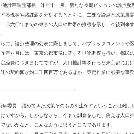
小池計画調整部長 昨年十一月、新たな長期ビジョンの論点整
面する現状や諸課題を分析するとともに、主要な論点と政策展
、二〇六〇年までの東京の人口や世帯の推移を示し、今後到来
た。
らに、論点整理の公表に際しまして、パブリックコメントや区
、昨年八月には、東京の都市像に関する世論調査を行い、都民
定経費につきましてですが、人口推計等を行った東京都におけ
委託の契約額が約二千四百万であるほか、策定作業に必要な事
____________________________________
両角委員 詰めてきた政策そのものを生かすということは難し
わけですから。しかしながら、今まで調査をした、例えば人口
んでないかなと、こんなふうに思うところであります。