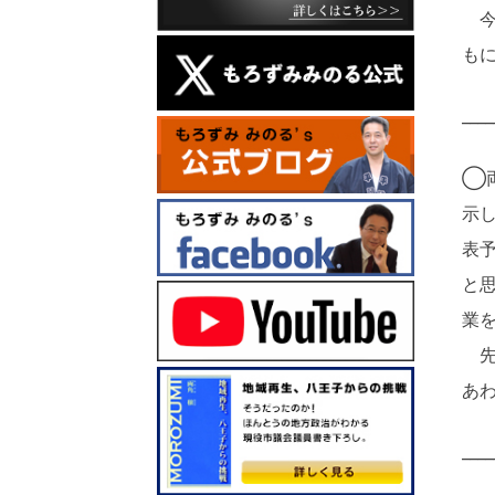
今
も
____
◯
示
表
と
業
先
あ
____