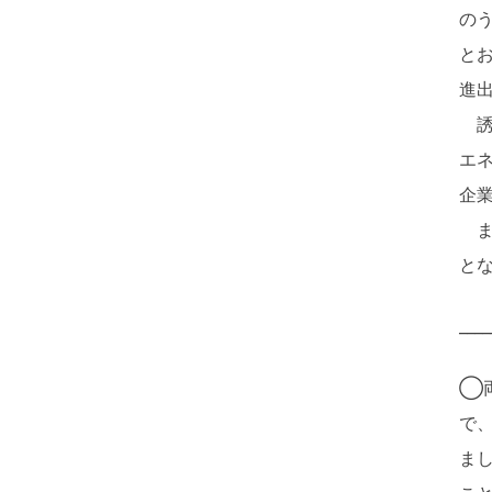
の
と
進
誘
エ
企
ま
と
____
◯
で
ま