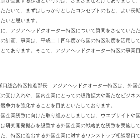
京が直面する課題というのは、さまざまなわけでありまして、
いただいて、まずはしっかりとしたコンセプトのもと、よい長
したいと思います。
に、アジアヘッドクオーター特区について質問をさせていただ
の計画、事業は、平成二十四年度から国の特区制度を活用して
ことであります。そこで、アジアヘッドクオーター特区の事業
____________________________________
瀬口総合特区推進部長 アジアヘッドクオーター特区は、外国
源の受け入れや、国内企業にとっての販路拡大や新たなビジネ
際競争力を強化することを目的といたしております。
国企業誘致に向けた取り組みとしましては、ウエブサイトや国
たは研究開発拠点を設置する外国企業の戦略的な誘致を実施し
た、特区に進出する外国企業に対するワンストップ相談窓口で