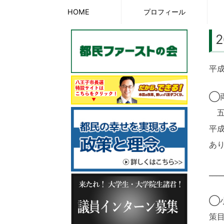
Skip
HOME
プロフィール
to
content
平
◯
五
平
あ
____
◯
策