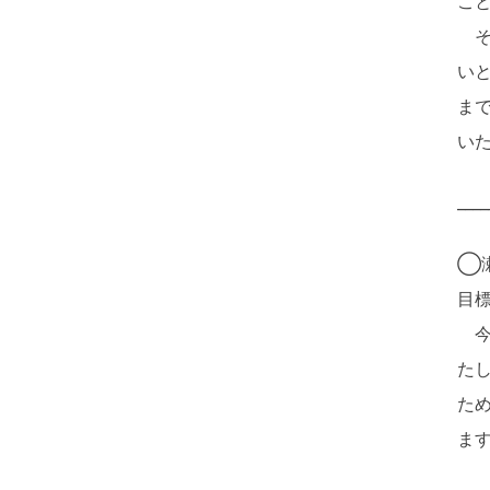
こ
そ
い
ま
い
____
◯
目
今
た
た
ま