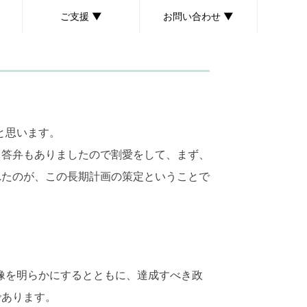
ご支援 ▼
お問い合わせ ▼
ボランティア募集
個人献金のお願い
後援会のご案内
取材・講演依頼について
お問い合わせ・ご意見
と思います。
答弁もありましたので割愛をして、まず、
れたのが、この長期計画の策定ということで
像を明らかにするとともに、達成すべき政
であります。