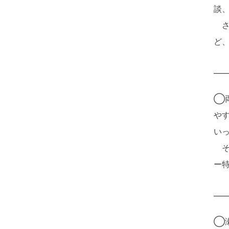
談
さ
ど
____
◯
や
い
そ
ー
____
◯