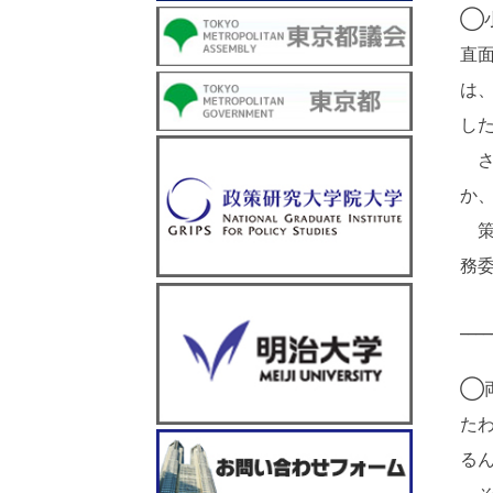
◯
直
は
し
さ
か
策
務
____
◯
た
る