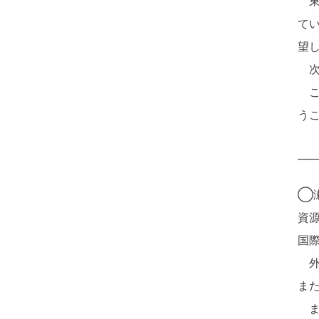
東
て
望
次
こ
う
____
◯
資
国
外
ま
ま