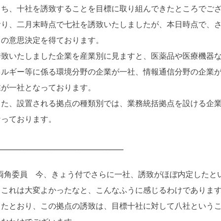
うち、十社を誘致することを目標に取り組んできたところでご
おり、二月末時点で七社を誘致いたしましたが、本日時点で、
出の意思決定を得ております。
致いたしました企業を産業別に見ますと、医薬品や医療機器な
ネルギー等に係る環境分野の企業が一社、情報通信分野の企業
業が一社となっております。
た、設置される拠点の種類別では、業務統括拠点を設ける企業
なっております。
____________________________________
両角委員 今、きょう付でさらに一社、誘致がほぼ内定したと
、これは大変よかったなと、こんなふうに感じるわけでありま
したとおり、この拠点の誘致は、目標十社に対して八社という