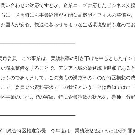
、問い合わせの対応ですとか、企業ニーズに応じたビジネス支
らに、災害時にも事業継続が可能な高機能オフィスの整備や、
、外国人が安心、快適に暮らせるような生活環境整備も進めて
____________________________________
両角委員 この事業は、実効税率の引き下げを中心としたイン
すい環境整備をすることで、アジア地域の業務統括拠点である
ったものでありまして、この拠点の誘致そのものが特区構想の
こで、委員会の資料要求でこの状況ということは数値では出て
特区事業のこれまでの実績、特に企業誘致の状況を、業種、分
____________________________________
瀬口総合特区推進部長 今年度は、業務統括拠点または研究開