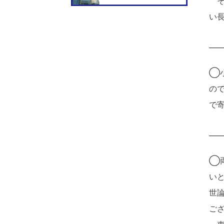
そ
い
____
◯
の
で
____
◯
い
世
ご