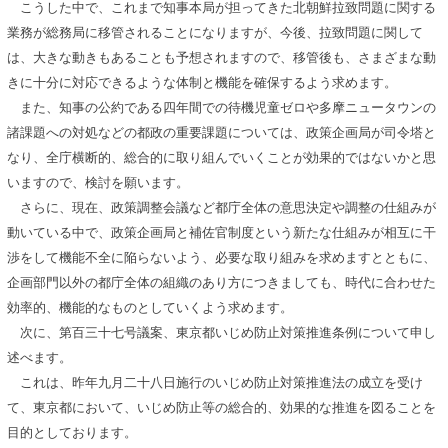
こうした中で、これまで知事本局が担ってきた北朝鮮拉致問題に関する
業務が総務局に移管されることになりますが、今後、拉致問題に関して
は、大きな動きもあることも予想されますので、移管後も、さまざまな動
きに十分に対応できるような体制と機能を確保するよう求めます。
また、知事の公約である四年間での待機児童ゼロや多摩ニュータウンの
諸課題への対処などの都政の重要課題については、政策企画局が司令塔と
なり、全庁横断的、総合的に取り組んでいくことが効果的ではないかと思
いますので、検討を願います。
さらに、現在、政策調整会議など都庁全体の意思決定や調整の仕組みが
動いている中で、政策企画局と補佐官制度という新たな仕組みが相互に干
渉をして機能不全に陥らないよう、必要な取り組みを求めますとともに、
企画部門以外の都庁全体の組織のあり方につきましても、時代に合わせた
効率的、機能的なものとしていくよう求めます。
次に、第百三十七号議案、東京都いじめ防止対策推進条例について申し
述べます。
これは、昨年九月二十八日施行のいじめ防止対策推進法の成立を受け
て、東京都において、いじめ防止等の総合的、効果的な推進を図ることを
目的としております。