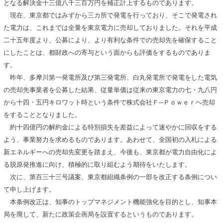
となる解決金十三億八千三百万円を補正計上するものであります。
現在、東京都ではみずから三カ所で発電を行っており、そこで発電され
た電力は、これまでは全量を東京電力に売却しておりました。それを平成
二十五年度より、公募により、より有利な条件での売却先を確保すること
にしたことは、都財政への寄与という面からも評価をするものでありま
す。
昨年、多摩川第一発電所及び第三発電所、白丸発電所で発電をした電気
の売却先事業者を公募した結果、従量単価は従来の東京電力の七・九八円
から十四・五円キロワット時という条件で株式会社Ｆ─Ｐｏｗｅｒへ売却
をすることとなりました。
約十四億円の解約金による特別損失を差益によって速やかに回収をする
よう、事業努力を求めるものであります。あわせて、全国初の入札による
新エネルギーへの売却先変更を踏まえ、今後も、東京都が電力自由化によ
る脱原発推進に向け、積極的に取り組むよう期待をいたします。
次に、第百三十三号議案、東京都組織条例の一部を改正する条例につい
て申し上げます。
本条例改正は、知事のトップマネジメント機能強化を目的とし、知事本
局を廃して、新たに政策企画局を設置するというものであります。