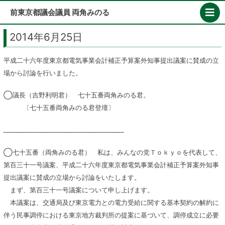
Skip
前東京都議会議員 両角みのる
to
content
2014年6月25日
平成二十六年度東京都電気事業会計補正予算案外知事提出議案に賛成の立
場から討論を行いました。
◯議長（吉野利明君） 七十五番両角みのる君。
〔七十五番両角みのる君登壇〕
________________________________________
◯七十五番（両角みのる君） 私は、みんなの党Ｔｏｋｙｏを代表して、
第百三十一号議案、平成二十六年度東京都電気事業会計補正予算案外知事
提出議案に賛成の立場から討論をいたします。
まず、第百三十一号議案について申し上げます。
本議案は、交通局及び東京電力との電力受給に関する基本契約の解約に
伴う民事調停における東京地方裁判所の提案に基づいて、調停成立に必要