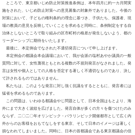
ところで、東京都いじめ防止対策推進条例は、本年四月に約一カ月間実
施をされた、いじめ防止対策への意見募集の対象外でありました。今後の
対策において、子どもの権利条約の理念に基づき、子供たち、保護者、現
場の教員の意見を反映していくことを求めると同時に、条例制定をする自
治体としないところで取り組みの区市町村の格差が発生しないよう、都の
リーダーシップに期待をいたします。
最後に、本定例会でなされた不適切発言について申し上げます。
本定例会の都議会本会議場において、我が会派の塩村あやか議員の一般
質問に対して、女性蔑視ともとれる複数の不規則発言がなされました。発
言は女性や個人としての人格を否定する著しく不適切なものであり、決し
て許されるものではありません。
私たちは、このような発言に対し強く抗議をするとともに、発言者には
猛省を求めるものであります。
この問題は、いわゆる都議会やじ問題として、日本全国はもとより、海
外にまで大きく波紋を広げました。発言自体が多くの方々を傷つけたのみ
ならず、二〇二〇年オリンピック・パラリンピック開催都市として広く内
外からのお客様をおもてなしをする東京、そして日本のイメージは著しく
損なわれてしまいました。同時に、日本の首都議会である東京都議会の信