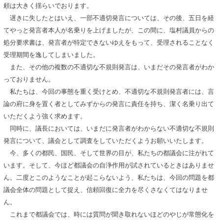
頼は大きく揺らいでおります。
遅きに失したとはいえ、一部不適切発言については、その後、五日を経
てやっと発言者本人が名乗りを上げましたが、この間に、塩村議員からの
処分要求書は、発言者が特定できないゆえをもって、受理されることなく
受理期間を逸してしまいました。
また、その他の複数の不適切な不規則発言は、いまだその発言者がわか
っておりません。
私たちは、今回の事態を重く受けとめ、不適切な不規則発言者には、言
論の府に身を置く者としてみずからの発言に責任を持ち、潔く名乗り出て
いただくよう強く求めます。
同時に、議長においては、いまだに発言者がわからない不適切な不規則
発言について、議会として調査をしていただくようお願いいたします。
今、多くの都民、国民、そして世界の目が、私たちの都議会に注がれて
います。そして、今ほど都議会の自浄作用が試されているときはありませ
ん。二度とこのようなことが起こらないよう、私たちは、今回の問題を都
議会全体の問題として捉え、信頼回復に全力を尽くさなくてはなりませ
ん。
これまで都議会では、時には質問が聞き取れないほどのやじが常態化を