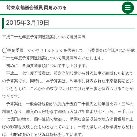
Skip
前東京都議会議員 両角みのる
to
content
2015年3月19日
平成二十七年度予算関連議案について意見開陳
◯両角委員 かがやけＴｏｋｙｏを代表して、当委員会に付託された平成
二十七年度予算関連議案について意見開陳をいたします。
初めに、各局共通事項について申し上げます。
平成二十七年度予算案は、策定当初段階から舛添知事が編成した初めて
の予算案です。同時に、本予算案は、昨年末に発表された東京都長期ビジ
ョンとともに、これからの東京づくりに向けた第一歩と位置づけることが
できます。
予算案は、一般会計総額が六兆九千五百二十億円と前年度比四・三％の
増額となり、歳入の大宗をなす都税収入は昨年度より七・五％、三千五百
十七億円の増と、四年連続で増加し、堅調な企業収益や地方消費税引き上
げの影響を反映したものとなっています。一時の厳しい財政環境から見れ
ば、都財政をめぐる状況は好転をしています。