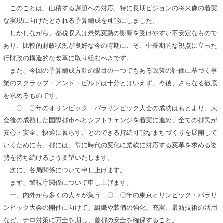
このことは、山積する課題への対応、特に長期ビジョンの将来像の着実
な実現に向けたとされる予算編成を可能にしました。
しかしながら、都税収入は景気変動の影響を受けやすい不安定なもので
あり、比較的財政状況が良好な今の時期にこそ、中長期的な視点に立った
行財政の構造的な改革に取り組むべきです。
また、今回の予算編成方針の眼目の一つでもある政策の評価に基づく事
業のスクラップ・アンド・ビルドは十分とはいえず、今後、さらなる徹底
を求めるものです。
二〇二〇年のオリンピック・パラリンピック大会の成功はもとより、大
会後の成熟した国際都市へとシフトチェンジを着実に進め、全ての都民が
安心・安全、快適に暮らすことのできる持続可能なまちづくりを展開して
いくためにも、都には、常に時代の変化に柔軟に対応する変革を求める姿
勢を持ち続けるよう要望いたします。
次に、各局関係について申し上げます。
まず、警視庁関係について申し上げます。
一、内外から多くの人々が集う二〇二〇年の東京オリンピック・パラリ
ンピック大会の開催に向けて、組織や装備の強化、充実、最新技術の活用
など、テロ対策に万全を期し、首都の安全を確保すること。