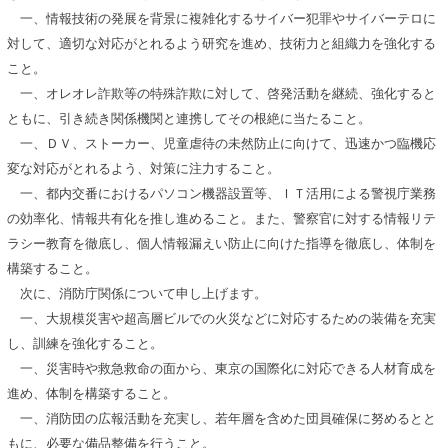
一、情報技術の発展を背景に複雑化するサイバー犯罪やサイバーテロに
対して、適切な対応がとれるよう研究を進め、技術力と組織力を強化する
こと。
一、オレオレ詐欺等の特殊詐欺に対して、啓発活動を継続、強化すると
ともに、引き続き関係機関と連携してその根絶に当たること。
一、ＤＶ、ストーカー、児童虐待の未然防止に向けて、迅速かつ臨機応
変な対応がとれるよう、対策に注力すること。
一、都内交番におけるパソコン機器設置等、ＩＴ活用による警視庁業務
の効率化、情報共有化を推し進めること。また、警察官に対する情報リテ
ラシー教育を徹底し、個人情報漏えい防止に向けた指導を徹底し、体制を
構築すること。
次に、消防庁関係について申し上げます。
一、大規模災害や超高層ビルでの火災などに対応するための装備を充実
し、訓練を強化すること。
一、災害時や救急救命の面から、東京の国際化に対応できる人材育成を
進め、体制を構築すること。
一、消防団の広報活動を充実し、若年層を含めた団員確保に努めるとと
もに、必要な備品整備を行うこと。