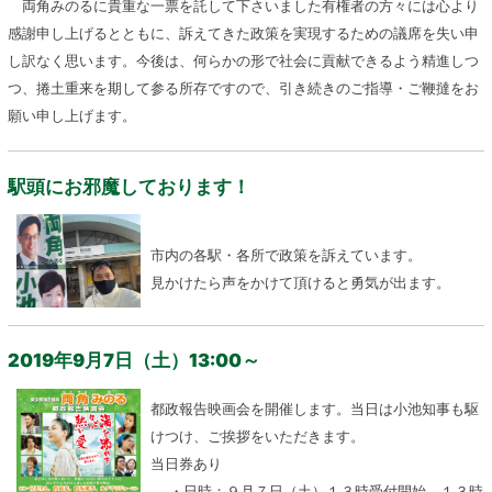
両角みのるに貴重な一票を託して下さいました有権者の方々には心より
感謝申し上げるとともに、訴えてきた政策を実現するための議席を失い申
し訳なく思います。今後は、何らかの形で社会に貢献できるよう精進しつ
つ、捲土重来を期して参る所存ですので、引き続きのご指導・ご鞭撻をお
願い申し上げます。
駅頭にお邪魔しております！
市内の各駅・各所で政策を訴えています。
見かけたら声をかけて頂けると勇気が出ます。
2019年9月7日（土）13:00～
都政報告映画会を開催します。当日は小池知事も駆
けつけ、ご挨拶をいただきます。
当日券あり
・日時：９月７日（土）１３時受付開始、１３時