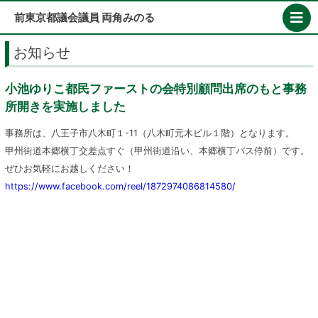
Skip
前東京都議会議員 両角みのる
to
content
お知らせ
小池ゆりこ都民ファーストの会特別顧問出席のもと事務
所開きを実施しました
事務所は、八王子市八木町１-11（八木町元木ビル１階）となります。
甲州街道本郷横丁交差点すぐ（甲州街道沿い、本郷横丁バス停前）です。
ぜひお気軽にお越しください！
https://www.facebook.com/reel/1872974086814580/