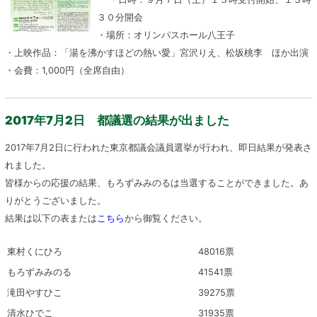
３０分開会
・場所：オリンパスホール八王子
・上映作品：「湯を沸かすほどの熱い愛」宮沢りえ、松坂桃李 ほか出演
・会費：1,000円（全席自由）
2017年7月2日 都議選の結果が出ました
2017年7月2日に行われた東京都議会議員選挙が行われ、即日結果が発表さ
れました。
皆様からの応援の結果、もろずみみのるは当選することができました。あ
りがとうございました。
結果は以下の表または
こちら
から御覧ください。
東村くにひろ
48016票
もろずみみのる
41541票
滝田やすひこ
39275票
清水ひでこ
31935票