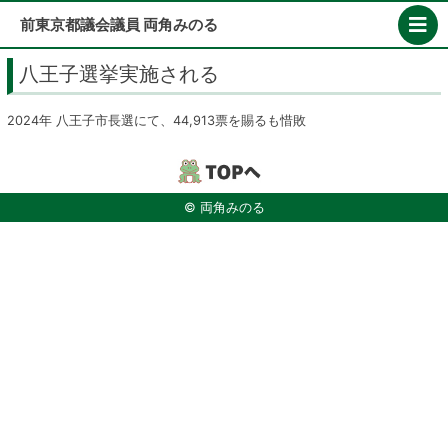
Skip
前東京都議会議員 両角みのる
to
content
八王子選挙実施される
2024年 八王子市長選にて、44,913票を賜るも惜敗
© 両角みのる