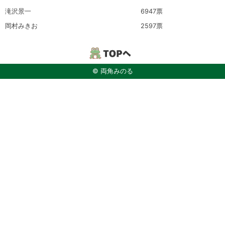
滝沢景一
6947票
岡村みきお
2597票
© 両角みのる