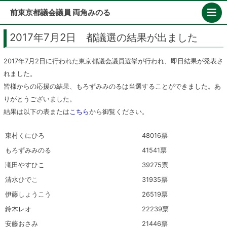
Skip
前東京都議会議員 両角みのる
to
content
2017年7月2日 都議選の結果が出ました
2017年7月2日に行われた東京都議会議員選挙が行われ、即日結果が発表さ
れました。
皆様からの応援の結果、もろずみみのるは当選することができました。あ
りがとうございました。
結果は以下の表または
こちら
から御覧ください。
東村くにひろ
48016票
もろずみみのる
41541票
滝田やすひこ
39275票
清水ひでこ
31935票
伊藤しょうこう
26519票
鈴木レオ
22239票
安藤おさみ
21446票