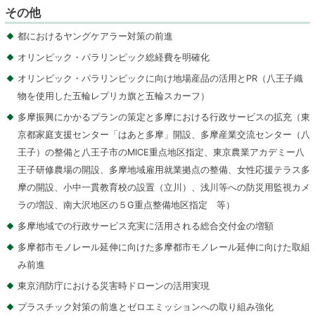
その他
都におけるヤングケアラー対策の前進
オリンピック・パラリンピック総経費を明確化
オリンピック・パラリンピックに向け地場産品の活用とPR（八王子織
物を使用した五輪レプリカ旗と五輪スカーフ）
多摩振興にかかるプランの策定と多摩における行政サービスの拡充（東
京都家庭支援センター「はあと多摩」開設、多摩産業交流センター（八
王子）の整備と八王子市のMICE重点地区指定、東京農業アカデミー八
王子研修農場の開設、多摩地域雇用就業拠点の整備、女性応援テラス多
摩の開設、小中一貫教育校の設置（立川）、浅川等への防災用監視カメ
ラの増設、南大沢地区の５G重点整備地区指定 等）
多摩地域での行政サービス充実に活用される総合交付金の増額
多摩都市モノレール延伸に向けた多摩都市モノレール延伸に向けた取組
み前進
東京消防庁における災害時ドローンの活用実現
プラスチック対策の前進とゼロエミッションへの取り組み強化