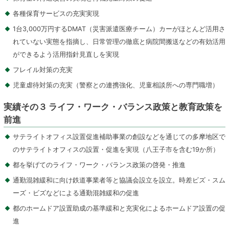
各種保育サービスの充実実現
1台3,000万円するDMAT（災害派遣医療チーム）カーがほとんど活用さ
れていない実態を指摘し、日常管理の徹底と病院間搬送などの有効活用
ができるよう活用指針見直しを実現
フレイル対策の充実
児童虐待対策の充実（警察との連携強化、児童相談所への専門職増）
実績その３ ライフ・ワーク・バランス政策と教育政策を
前進
サテライトオフィス設置促進補助事業の創設などを通じての多摩地区で
のサテライトオフィスの設置・促進を実現（八王子市を含む19か所）
都を挙げてのライフ・ワーク・バランス政策の啓発・推進
通勤混雑緩和に向け鉄道事業者等と協議会設立を設立。時差ビズ・スム
ーズ・ビズなどによる通勤混雑緩和の促進
都のホームドア設置助成の基準緩和と充実化によるホームドア設置の促
進