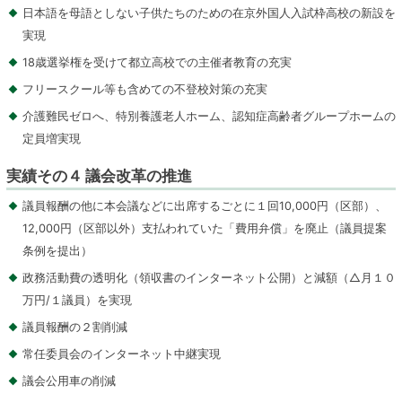
日本語を母語としない子供たちのための在京外国人入試枠高校の新設を
実現
18歳選挙権を受けて都立高校での主催者教育の充実
フリースクール等も含めての不登校対策の充実
介護難民ゼロへ、特別養護老人ホーム、認知症高齢者グループホームの
定員増実現
実績その４ 議会改革の推進
議員報酬の他に本会議などに出席するごとに１回10,000円（区部）、
12,000円（区部以外）支払われていた「費用弁償」を廃止（議員提案
条例を提出）
政務活動費の透明化（領収書のインターネット公開）と減額（△月１０
万円/１議員）を実現
議員報酬の２割削減
常任委員会のインターネット中継実現
議会公用車の削減