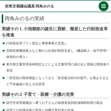
Skip
前東京都議会議員 両角みのる
to
content
両角みのるの実績
実績その１ 小池都政の誕生に貢献、徹底した行財政改革
を推進
行財政改革プラン策定と事務事業の見直し
高額医療機器購入など都の入札契約制度見直し（機器購入・保守管理一
体契約の導入）
東京都文書管理条例制定などによる文書管理の適正化と情報公開推進の
実現
一部党派の既得権益となってきた「政党復活枠200億円」を廃止するな
ど予算編成の見える化実現
実績その２ 子育て・医療・介護の充実
認可外保育園施設へ通うお子さんの保護者負担軽減補助制度の新設
保育士の待遇改善の実現と待機児童対策の促進