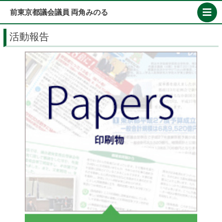
Skip
前東京都議会議員 両角みのる
to
content
活動報告