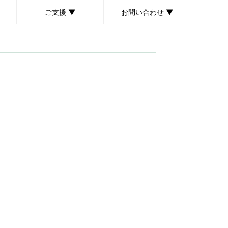
ご支援 ▼
お問い合わせ ▼
ボランティア募集
個人献金のお願い
後援会のご案内
取材・講演依頼について
お問い合わせ・ご意見