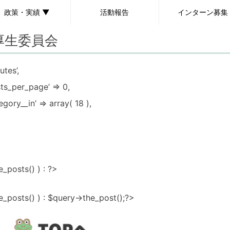
政策・実績 ▼
活動報告
インターン募集
厚生委員会
政策
実績
utes’,
ts_per_page’ => 0,
egory__in’ => array( 18 ),
_posts() ) : ?>
e_posts() ) : $query->the_post();?>