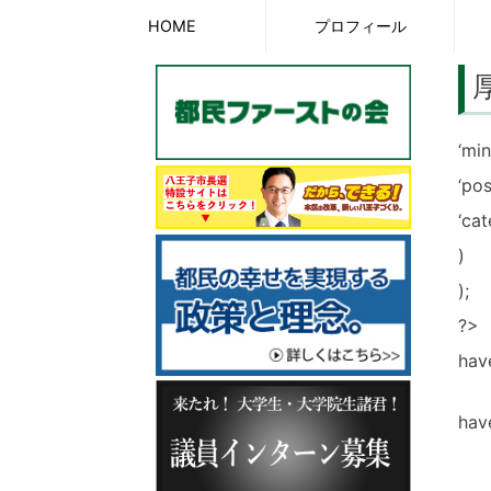
Skip
HOME
プロフィール
to
content
‘min
‘pos
‘cat
)
);
?>
have
hav