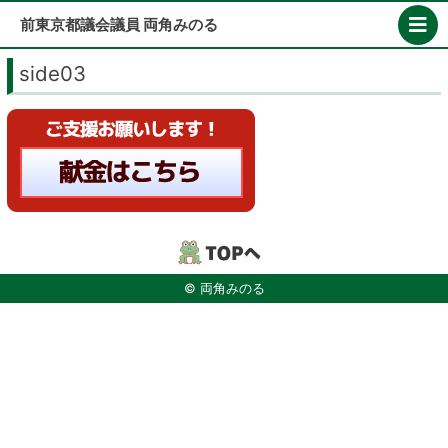
Skip
前東京都議会議員 両角みのる
to
content
side03
© 両角みのる