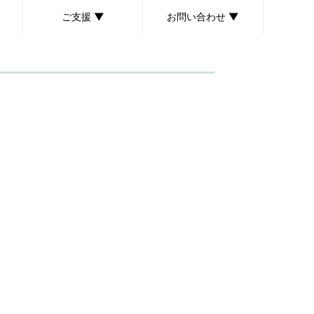
ご支援 ▼
お問い合わせ ▼
ボランティア募集
個人献金のお願い
後援会のご案内
取材・講演依頼について
お問い合わせ・ご意見