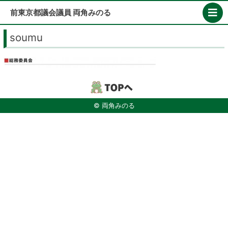
Skip
前東京都議会議員 両角みのる
to
content
soumu
© 両角みのる