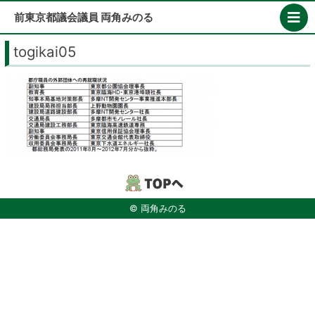
Skip
前東京都議会議員 両角みのる
to
content
togikai05
© 両角みのる