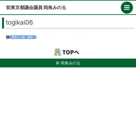
Skip
前東京都議会議員 両角みのる
to
content
togikai06
© 両角みのる