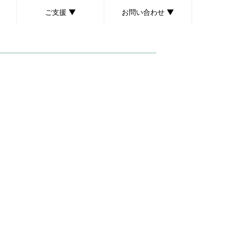
ご支援 ▼
お問い合わせ ▼
ボランティア募集
個人献金のお願い
後援会のご案内
取材・講演依頼について
お問い合わせ・ご意見