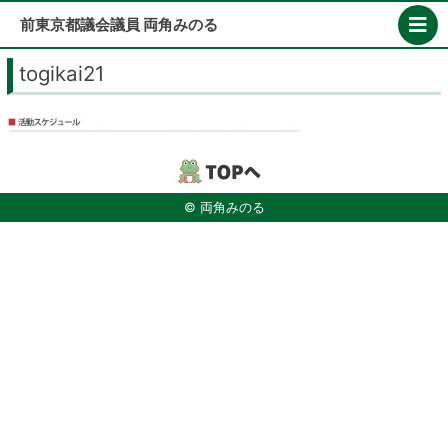
Skip
前東京都議会議員 両角みのる
to
content
togikai21
© 両角みのる