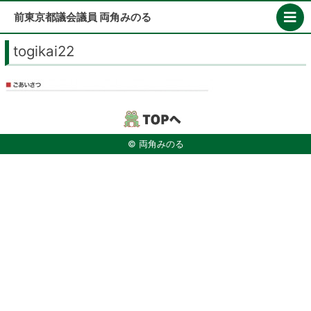
Skip
前東京都議会議員 両角みのる
to
content
togikai22
© 両角みのる