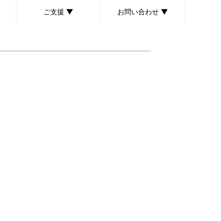
ご支援 ▼
お問い合わせ ▼
ボランティア募集
個人献金のお願い
後援会のご案内
取材・講演依頼について
お問い合わせ・ご意見