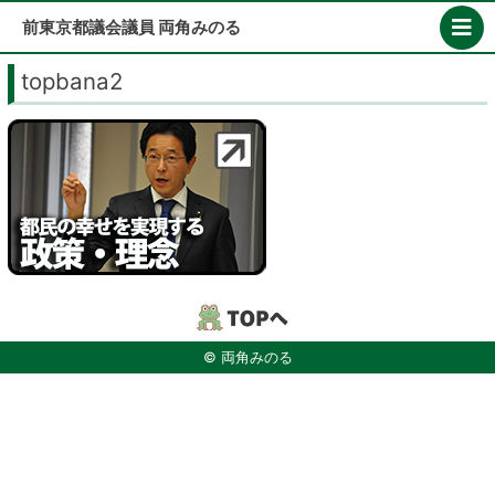
Skip
前東京都議会議員 両角みのる
to
content
topbana2
© 両角みのる